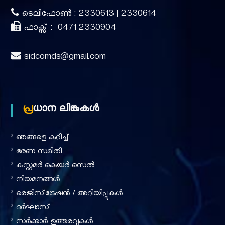
r
ടെലിഫോൺ : 2330613 | 2330614
ഫാക്സ് : 0471 2330904
p
sidcomds@gmail.com
o
r
പ്രധാന ലിങ്കുകൾ
a
ഞങ്ങളെ കുറിച്ച്‌
ഭരണ സമിതി
t
കസ്റ്റമർ കെയർ സെൽ
നിയമനങ്ങൾ
രെജിസ്‌ട്രേഷൻ / അറിയിപ്പുകൾ
i
ദര്‍ഘാസ്
സർക്കാർ ഉത്തരവുകൾ