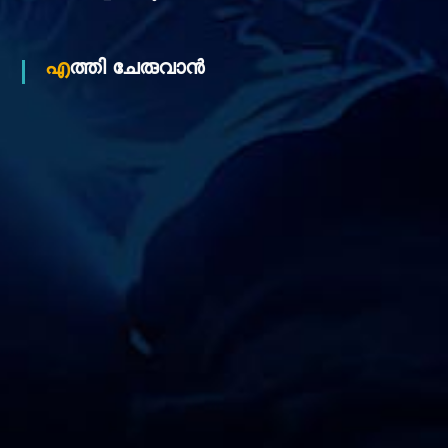
o
എത്തി ചേരുവാൻ
n
L
t
d