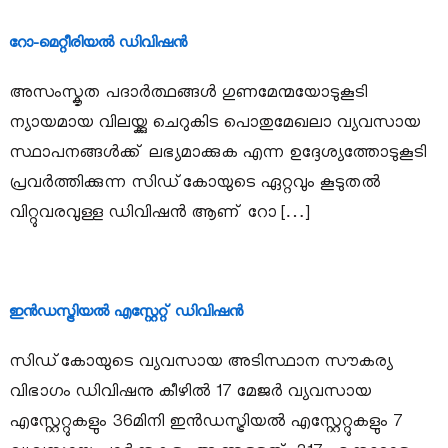
റോ-മെറ്റീരിയൽ ഡിവിഷൻ
u
അസംസ്കൃത പദാർത്ഥങ്ങൾ ഗുണമേന്മയോടുകൂടി
s
ന്യായമായ വിലയ്ക്കു ചെറുകിട പൊതുമേഖലാ വ്യവസായ
സ്ഥാപനങ്ങൾക്ക് ലഭ്യമാക്കുക എന്ന ഉദ്ദേശ്യത്തോടുകൂടി
t
പ്രവർത്തിക്കുന്ന സിഡ്‌കോയുടെ ഏറ്റവും കൂടുതൽ
വിറ്റുവരവുള്ള ഡിവിഷൻ ആണ് റോ […]
r
i
ഇൻഡസ്ട്രിയൽ എസ്റ്റേറ്റ് ഡിവിഷൻ
സിഡ്കോയുടെ വ്യവസായ അടിസ്ഥാന സൗകര്യ
e
വിഭാഗം ഡിവിഷനു കീഴിൽ 17 മേജർ വ്യവസായ
എസ്റ്റേറ്റുകളും 36മിനി ഇൻഡസ്ട്രിയൽ എസ്റ്റേറ്റുകളും 7
s