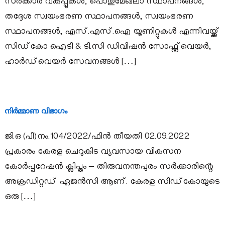
സർക്കാർ വകുപ്പുകൾ, പൊതുമേഖലാ സ്ഥാപനങ്ങൾ,
u
തദ്ദേശ സ്വയംഭരണ സ്ഥാപനങ്ങൾ, സ്വയംഭരണ
a
m
സ്ഥാപനങ്ങൾ, എസ്.എസ്.ഐ യൂണിറ്റുകൾ എന്നിവയ്ക്ക്
g
സിഡ്‌കോ ഐടി & ടി.സി ഡിവിഷൻ സോഫ്റ്റ്‌വെയർ,
e
a
ഹാർഡ്‌വെയർ സേവനങ്ങൾ […]
l
നിർമ്മാണ വിഭാഗം
l
ജി.ഒ (പി)നം.104/2022/ഫിൻ തീയതി 02.09.2022
പ്രകാരം കേരള ചെറുകിട വ്യവസായ വികസന
I
കോർപ്പറേഷൻ ക്ലിപ്തം – തിരുവനന്തപുരം സർക്കാരിന്റെ
അക്രഡിറ്റഡ് ഏജൻസി ആണ്. കേരള സിഡ്കോയുടെ
n
ഒരു […]
d