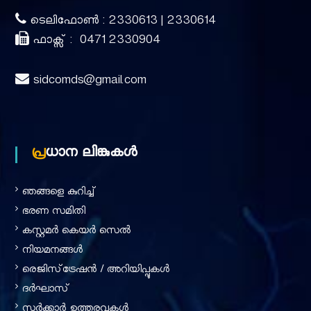
r
ടെലിഫോൺ : 2330613 | 2330614
ഫാക്സ് : 0471 2330904
p
sidcomds@gmail.com
o
r
പ്രധാന ലിങ്കുകൾ
a
ഞങ്ങളെ കുറിച്ച്‌
ഭരണ സമിതി
t
കസ്റ്റമർ കെയർ സെൽ
നിയമനങ്ങൾ
രെജിസ്‌ട്രേഷൻ / അറിയിപ്പുകൾ
i
ദര്‍ഘാസ്
സർക്കാർ ഉത്തരവുകൾ