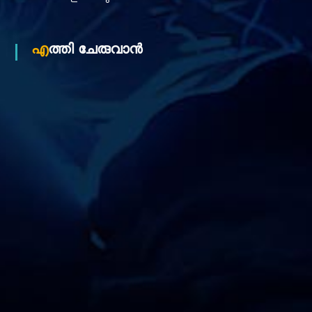
o
എത്തി ചേരുവാൻ
n
L
t
d