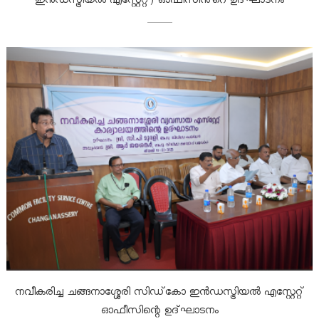
ഇൻഡസ്ട്രിയൽ എസ്റ്റേറ്റ്) ഓഫീസിൻ്റെ ഉദ്ഘാടനം
u
s
t
r
i
e
നവീകരിച്ച ചങ്ങനാശ്ശേരി സിഡ്കോ ഇൻഡസ്ട്രിയൽ എസ്റ്റേറ്റ്
ഓഫീസിന്റെ ഉദ്ഘാടനം
s