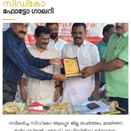
സിഡ്‌കോ
u
ഫോട്ടോ ഗാലറി
a
m
g
e
a
l
l
I
n
നവീകരിച്ച സിഡ്കോ ആലപ്പുഴ ജില്ല (ചേർത്തല, മായിത്തറ
d