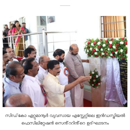
D
e
v
e
l
o
സിഡ്കോ ഏറ്റുമാനൂർ വ്യവസായ എസ്റ്റേറ്റിലെ ഇൻഡസ്ട്രിയൽ
ഫെസിലിറ്റേഷൻ സെൻ്ററിൻ്റെ ഉദ്ഘാടനം