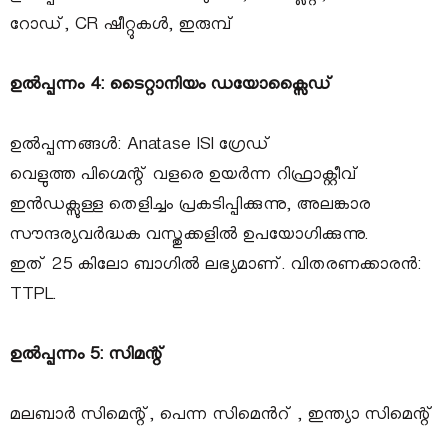
റോഡ്, CR ഷീറ്റുകൾ, ഇരുമ്പ്
ഉൽപ്പന്നം 4: ടൈറ്റാനിയം ഡയോക്സൈഡ്
ഉൽപ്പന്നങ്ങൾ: Anatase ISI ഗ്രേഡ്
വെളുത്ത പിഗ്മെന്റ് വളരെ ഉയർന്ന റിഫ്രാക്റ്റീവ്
ഇൻഡക്സുള്ള തെളിച്ചം പ്രകടിപ്പിക്കുന്നു, അലങ്കാര
സൗന്ദര്യവർദ്ധക വസ്തുക്കളിൽ ഉപയോഗിക്കുന്നു.
ഇത് 25 കിലോ ബാഗിൽ ലഭ്യമാണ്. വിതരണക്കാരൻ:
TTPL.
ഉൽപ്പന്നം 5: സിമന്റ്
മലബാർ സിമെന്റ്, പെന്ന സിമെൻറ് , ഇന്ത്യാ സിമെന്റ്