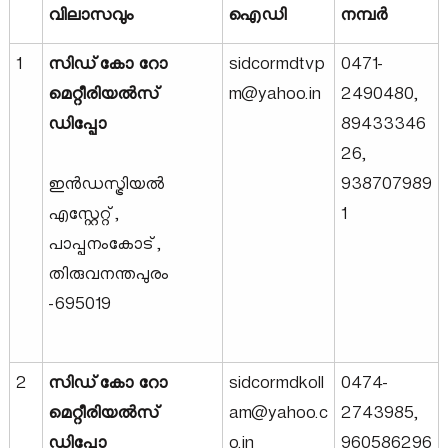
വിലാസവും
ഐഡി
നമ്പർ
u
1
സിഡ്‌കോ റോ
sidcormdtvp
0471-
മെറ്റീരിയൽസ്
m@yahoo.in
2490480,
s
ഡിപ്പോ
89433346
26,
t
ഇൻഡസ്ട്രിയൽ
938707989
എസ്റ്റേറ്റ്,
1
r
പാപ്പനംകോട്,
തിരുവനന്തപുരം
-695019
i
e
2
സിഡ്‌കോ റോ
sidcormdkoll
0474-
മെറ്റീരിയൽസ്
am@yahoo.c
2743985,
s
ഡിപ്പോ
o.in
960586296