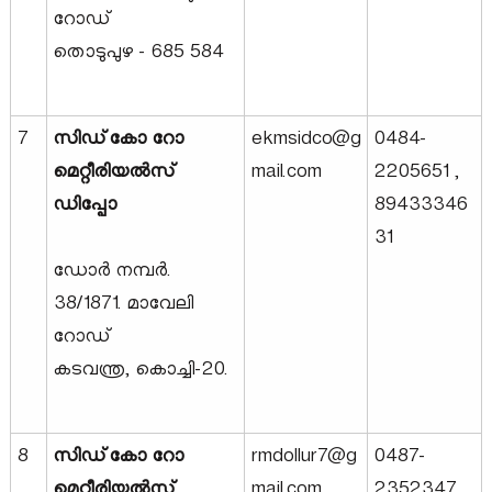
o
റോഡ്
തൊടുപുഴ - 685 584
n
7
സിഡ്‌കോ റോ
ekmsidco@g
0484-
L
മെറ്റീരിയൽസ്
mail.com
2205651 ,
ഡിപ്പോ
89433346
t
31
ഡോർ നമ്പർ.
d
38/1871. മാവേലി
റോഡ്
കടവന്ത്ര, കൊച്ചി-20.
8
സിഡ്‌കോ റോ
rmdollur7@g
0487-