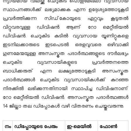
ന്യായമായ വിലയ്ക്കു ചെറുകിട പൊതുമേഖലാ വ്യവസായ
u
സ്ഥാപനങ്ങൾക്ക് ലഭ്യമാക്കുക എന്ന ഉദ്ദേശ്യത്തോടുകൂടി
a
m
പ്രവർത്തിക്കുന്ന സിഡ്‌കോയുടെ ഏറ്റവും കൂടുതൽ
g
വിറ്റുവരവുള്ള ഡിവിഷൻ ആണ് റോ മെറ്റീരിയൽ
e
a
ഡിവിഷൻ. ചെറുകിട കുടിൽ വ്യവസായ യൂണിറ്റുകളെ
ഇടനിലക്കാരുടെ ഇടപെടൽ ഒരളവുവരെ ഒഴിവാക്കി
l
ഗുണമേന്മയുള്ള അസംസ്കൃത പദാർത്ഥങ്ങളുടെ ദൗർലഭ്യം
ചെറുകിട വ്യവസായികളുടെ പ്രവർത്തനത്തെ
l
ബാധിക്കരുത് എന്ന ലക്ഷ്യത്തോടുകൂടി അസംസ്കൃത
പദാർത്ഥങ്ങൾ ചെറുകിട വ്യവസായികൾക്ക് കുറഞ്ഞ
I
നിരക്കിൽ ലഭിക്കുന്നതിനായി സ്ഥാപിച്ച ഡിവിഷനാണ്
റോ മെറ്റീരിയൽ ഡിവിഷൻ. അസംസ്കൃത പദാർത്ഥങ്ങൾ
14 ജില്ലാ തല ഡിപ്പോകൾ വഴി വിതരണം ചെയ്തുവരുന്നു.
n
d
നം
ഡിപ്പോയുടെ പേരും
ഇ-മെയിൽ
ഫോൺ