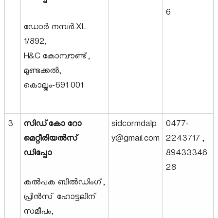
6
D
ഡോർ നമ്പർ.XL
1/892,
H&C കോമ്പൗണ്ട്,
e
മുണ്ടക്കൽ,
കൊല്ലം-691 001
v
e
3
സിഡ്‌കോ റോ
sidcormdalp
0477-
മെറ്റീരിയൽസ്
y@gmail.com
2243717 ,
ഡിപ്പോ
89433346
l
28
കൽപക ബിൽഡിംഗ്,
o
പ്രിൻസ് ഹോട്ടലിന്
സമീപം,