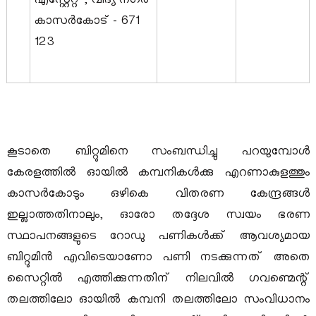
എസ്റ്റേറ്റ് , വിദ്യ നഗർ
കാസർകോട് - 671
123
കൂടാതെ ബിറ്റുമിനെ സംബന്ധിച്ചു പറയുമ്പോൾ
കേരളത്തിൽ ഓയിൽ കമ്പനികൾക്കു എറണാകുളത്തും
കാസർകോടും ഒഴികെ വിതരണ കേന്ദ്രങ്ങൾ
ഇല്ലാത്തതിനാലും, ഓരോ തദ്ദേശ സ്വയം ഭരണ
സ്ഥാപനങ്ങളുടെ റോഡു പണികൾക്ക് ആവശ്യമായ
ബിറ്റുമിൻ എവിടെയാണോ പണി നടക്കുന്നത് അതെ
സൈറ്റിൽ എത്തിക്കുന്നതിന് നിലവിൽ ഗവണ്മെന്റ്
തലത്തിലോ ഓയിൽ കമ്പനി തലത്തിലോ സംവിധാനം