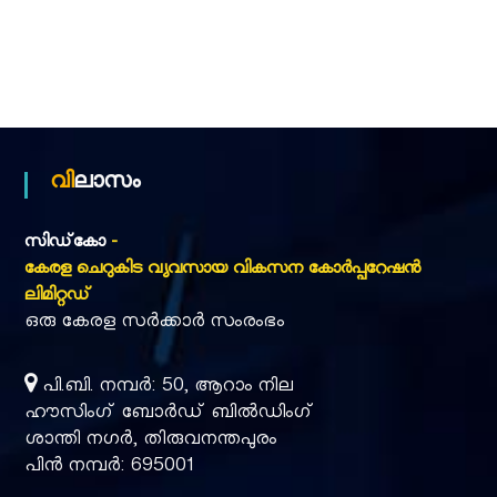
വിലാസം
സിഡ്‌കോ
-
കേരള ചെറുകിട വ്യവസായ വികസന കോർപ്പറേഷൻ
ലിമിറ്റഡ്
ഒരു കേരള സർക്കാർ സംരംഭം
പി.ബി. നമ്പർ: 50, ആറാം നില
ഹൗസിംഗ് ബോർഡ് ബിൽഡിംഗ്
ശാന്തി നഗർ, തിരുവനന്തപുരം
പിൻ നമ്പർ: 695001