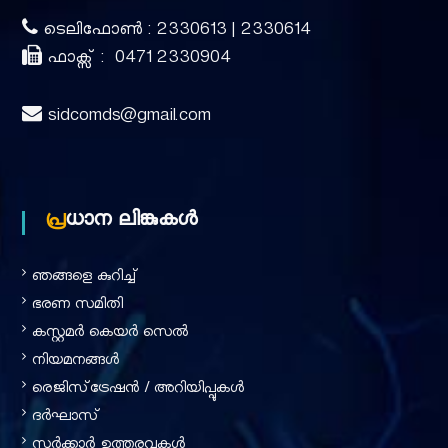
ടെലിഫോൺ : 2330613 | 2330614
ഫാക്സ് : 0471 2330904
sidcomds@gmail.com
പ്രധാന ലിങ്കുകൾ
ഞങ്ങളെ കുറിച്ച്‌
ഭരണ സമിതി
കസ്റ്റമർ കെയർ സെൽ
നിയമനങ്ങൾ
രെജിസ്‌ട്രേഷൻ / അറിയിപ്പുകൾ
ദര്‍ഘാസ്
സർക്കാർ ഉത്തരവുകൾ