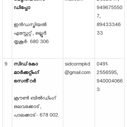
മെറ്റീരിയൽസ്
mail.com
2352347,
ഡിപ്പോ
949675550
7,
ഇൻഡസ്ട്രിയൽ
89433346
എസ്റ്റേറ്റ്, ഒല്ലൂർ
33
തൃശൂർ- 680 306
9
സിഡ്‌കോ
sidcormpkd
0491-
മാർക്കറ്റിംഗ്
@gmail.com
2556595,
സെൻ്റർ
940004066
3
ക്രൗൺ ബിൽഡിംഗ്
ഒലവക്കോട്,
പാലക്കാട്- 678 002.