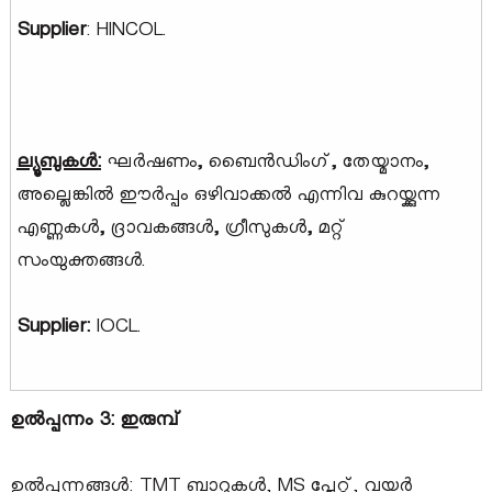
Supplier
: HINCOL.
ല്യൂബുകൾ:
ഘർഷണം
,
ബൈൻഡിംഗ്
,
തേയ്മാനം
,
അല്ലെങ്കിൽ ഈർപ്പം ഒഴിവാക്കൽ എന്നിവ കുറയ്ക്കുന്ന
എണ്ണകൾ
,
ദ്രാവകങ്ങൾ
,
ഗ്രീസുകൾ
,
മറ്റ്
സംയുക്തങ്ങൾ.
Supplier:
IOCL.
ഉൽപ്പന്നം 3: ഇരുമ്പ്
ഉൽപ്പന്നങ്ങൾ: TMT ബാറുകൾ, MS പ്ലേറ്റ്, വയർ