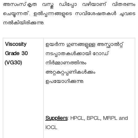
അസംസ്‌കൃത വസ്തു ഡിപ്പോ വഴിയാണ് വിതരണം
ചെയ്യുന്നത്. ഉൽപ്പന്നങ്ങളുടെ സവിശേഷതകൾ ചുവടെ
നൽകിയിരിക്കുന്നു.
Viscosity
ഉയർന്ന ഗുണങ്ങളുള്ള അസ്ഫാൽറ്റ്
Grade 30
നടപ്പാതകൾക്കായി റോഡ്
(VG30)
നിർമ്മാണത്തിനും
അറ്റകുറ്റപ്പണികൾക്കും
ഉപയോഗിക്കുന്നു.
Suppliers
: HPCL, BPCL, MRPL and
IOCL