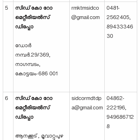
r
5
സിഡ്‌കോ റോ
rmktmsidco
0481-
മെറ്റീരിയൽസ്
@gmail.com
2562405,
p
ഡിപ്പോ
89433346
30
o
ഡോർ
നമ്പർ.29/369,
r
നാഗമ്പടം,
കോട്ടയം-686 001
a
6
സിഡ്‌കോ റോ
sidcormdtdp
04862-
t
മെറ്റീരിയൽസ്
a@gmail.com
222196,
ഡിപ്പോ
949686712
i
8
ആനക്കൂട്, മൂവാറ്റുപുഴ