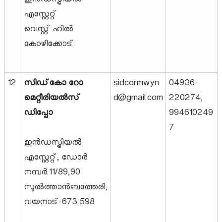
ഇൻഡസ്ട്രിയൽ
എസ്റ്റേറ്റ്
വെസ്റ്റ് ഹിൽ
കോഴിക്കോട്.
12
സിഡ്‌കോ റോ
sidcormwyn
04936-
മെറ്റീരിയൽസ്
d@gmail.com
220274,
ഡിപ്പോ
994610249
7
ഇൻഡസ്ട്രിയൽ
എസ്റ്റേറ്റ്, ഡോർ
നമ്പർ.11/89,90
സുൽത്താൻബത്തേരി,
വയനാട്-673 598