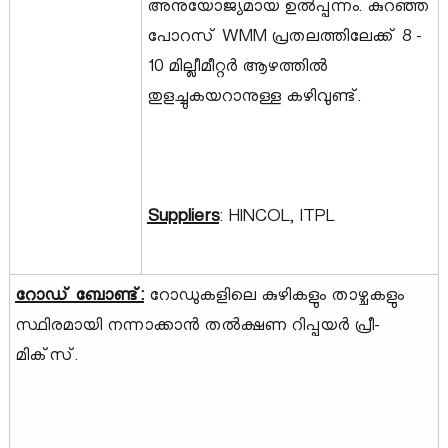
അനുയോജ്യമായ ഉൽപ്പന്നം. കുറഞ്ഞ
പോറസ് WMM പ്രതലത്തിലേക്ക് 8 -
10 മില്ലീമീറ്റർ ആഴത്തിൽ
തുളച്ചുകയറാനുള്ള കഴിവുണ്ട്.
Suppliers
: HINCOL, ITPL
റോഡ് ബോണ്ട്:
റോഡുകളിലെ കുഴികളും താഴ്ചകളും
സ്ഥിരമായി നന്നാക്കാൻ തൽക്ഷണ റിപ്പയർ പ്രീ-
മിക്‌സ്.