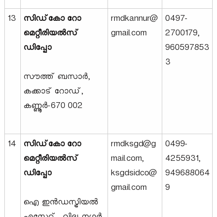
13
സിഡ്‌കോ റോ
rmdkannur@
0497-
മെറ്റീരിയൽസ്
gmail.com
2700179,
ഡിപ്പോ
960597853
3
സൗത്ത് ബസാർ,
കക്കാട് റോഡ്,
കണ്ണൂർ-670 002
14
സിഡ്‌കോ റോ
rmdksgd@g
0499-
മെറ്റീരിയൽസ്
mail.com,
4255931,
ഡിപ്പോ
ksgdsidco@
949688064
gmail.com
9
ഐ ഇൻഡസ്ട്രിയൽ