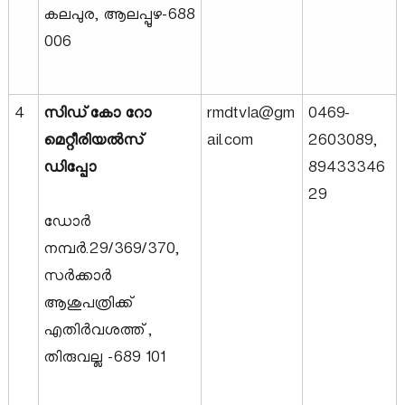
p
കലപുര, ആലപ്പുഴ-688
006
m
4
സിഡ്‌കോ റോ
rmdtvla@gm
0469-
e
മെറ്റീരിയൽസ്
ail.com
2603089,
ഡിപ്പോ
89433346
n
29
ഡോർ
t
നമ്പർ.29/369/370,
സർക്കാർ
C
ആശുപത്രിക്ക്
എതിർവശത്ത്,
o
തിരുവല്ല -689 101