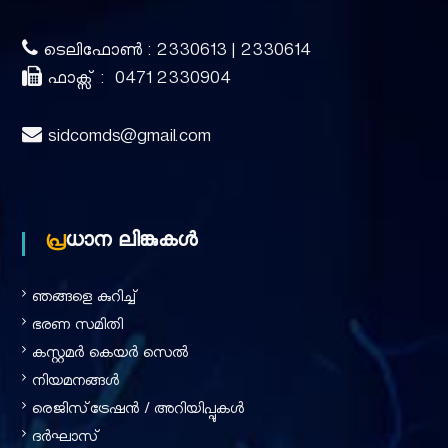
ടെലിഫോൺ : 2330613 | 2330614
ഫാക്സ് : 0471 2330904
sidcomds@gmail.com
പ്രധാന ലിങ്കുകൾ
ഞങ്ങളെ കുറിച്ച്‌
ഭരണ സമിതി
കസ്റ്റമർ കെയർ സെൽ
നിയമനങ്ങൾ
രെജിസ്‌ട്രേഷൻ / അറിയിപ്പുകൾ
ദര്‍ഘാസ്