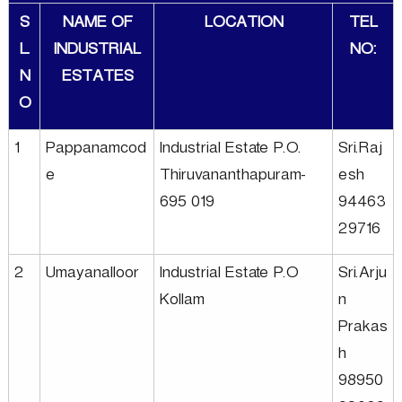
u
S
NAME OF
LOCATION
TEL
a
m
L.
INDUSTRIAL
NO:
g
N
ESTATES
e
a
O
1
Pappanamcod
Industrial Estate P.O.
Sri.Raj
l
e
Thiruvananthapuram-
esh
695 019
94463
l
29716
I
2
Umayanalloor
Industrial Estate P.O
Sri.Arju
Kollam
n
Prakas
n
h
98950
d