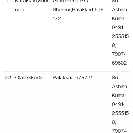
11
Karakkad(Shor
Govt.Press P.O,
Sri.
r
nur)
Shornur,Palakkad-679
Ashish
122
Kumar
p
0491-
255515
o
8,
79074
r
69602
23
Olavakkode
Palakkad-678731
Sri.
a
Ashish
Kumar
t
0491-
255515
i
8,
79074