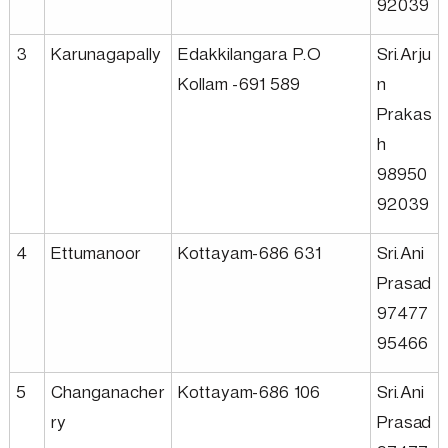
92039
u
3
Karunagapally
Edakkilangara P.O
Sri.Arju
Kollam -691 589
n
s
Prakas
h
98950
t
92039
r
4
Ettumanoor
Kottayam-686 631
Sri.Ani
Prasad
i
97477
95466
e
5
Changanacher
Kottayam-686 106
Sri.Ani
ry
Prasad
s