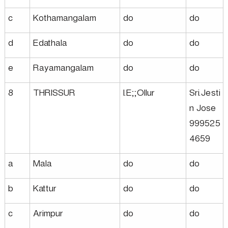
c
Kothamangalam
do
do
d
Edathala
do
do
e
Rayamangalam
do
do
8
THRISSUR
I.E;;Ollur
Sri.Jesti
n Jose
999525
4659
a
Mala
do
do
b
Kattur
do
do
c
Arimpur
do
do