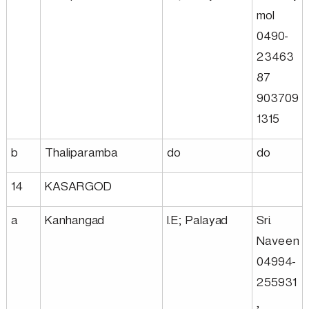
mol
0490-
23463
87
903709
1315
b
Thaliparamba
do
do
14
KASARGOD
a
Kanhangad
I.E; Palayad
Sri.
Naveen
04994-
255931
,