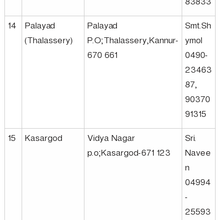
83833
14
Palayad
Palayad
Smt.Sh
(Thalassery)
P.O;Thalassery,Kannur-
ymol
670 661
0490-
23463
87,
90370
91315
15
Kasargod
Vidya Nagar
Sri.
p.o;Kasargod-671 123
Navee
n
04994
-
25593