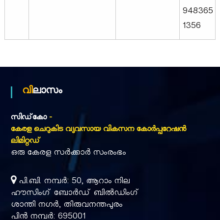
948365
1356
വിലാസം
സിഡ്‌കോ
-
കേരള ചെറുകിട വ്യവസായ വികസന കോർപ്പറേഷൻ
ലിമിറ്റഡ്
ഒരു കേരള സർക്കാർ സംരംഭം
പി.ബി. നമ്പർ: 50, ആറാം നില
ഹൗസിംഗ് ബോർഡ് ബിൽഡിംഗ്
ശാന്തി നഗർ, തിരുവനന്തപുരം
പിൻ നമ്പർ: 695001