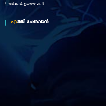
സർക്കാർ ഉത്തരവുകൾ
എത്തി ചേരുവാൻ