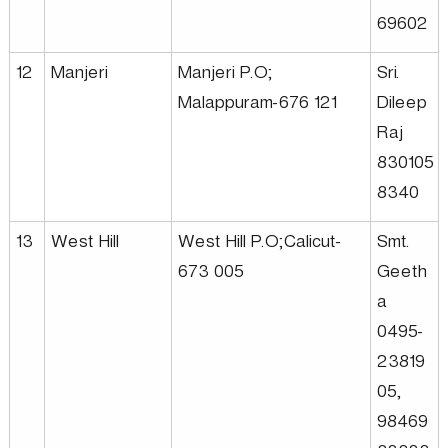
o
69602
12
Manjeri
Manjeri P.O;
Sri.
n
Malappuram-676 121
Dileep
Raj
L
830105
8340
t
13
West Hill
West Hill P.O;Calicut-
Smt.
d
673 005
Geeth
a
0495-
23819
05,
98469