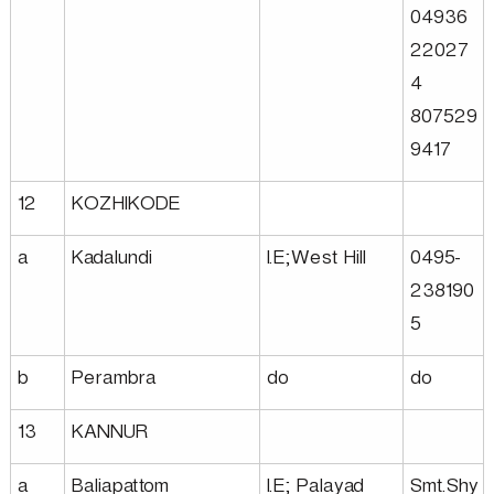
04936
22027
4
807529
9417
12
KOZHIKODE
a
Kadalundi
I.E;West Hill
0495-
238190
5
b
Perambra
do
do
13
KANNUR
a
Baliapattom
I.E; Palayad
Smt.Shy