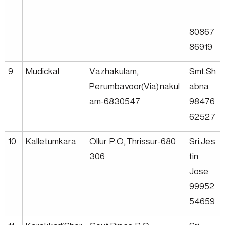
p
m
80867
86919
e
9
Mudickal
Vazhakulam,
Smt.Sh
Perumbavoor(Via)nakul
abna
n
am-6830547
98476
62527
t
10
Kalletumkara
Ollur P.O,Thrissur-680
Sri.Jes
306
tin
C
Jose
99952
o
54659