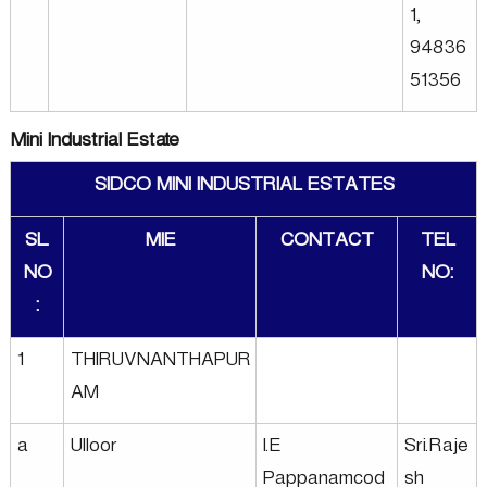
1,
94836
51356
Mini Industrial Estate
SIDCO MINI INDUSTRIAL ESTATES
SL.
MIE
CONTACT
TEL
NO
NO:
:
1
THIRUVNANTHAPUR
AM
a
Ulloor
I.E
Sri.Raje
Pappanamcod
sh