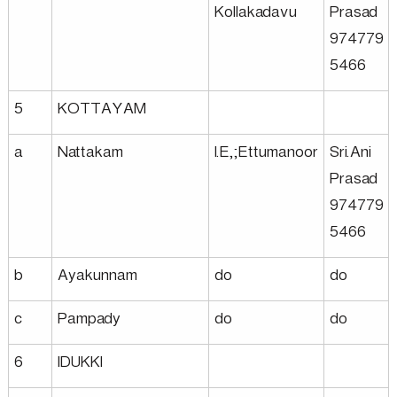
Kollakadavu
Prasad
974779
5466
5
KOTTAYAM
a
Nattakam
I.E,;Ettumanoor
Sri.Ani
Prasad
974779
5466
b
Ayakunnam
do
do
c
Pampady
do
do
6
IDUKKI