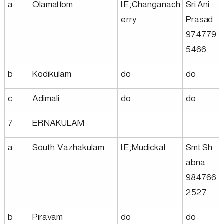
a
Olamattom
I.E;Changanach
Sri.Ani
erry
Prasad
974779
5466
b
Kodikulam
do
do
c
Adimali
do
do
7
ERNAKULAM
a
South Vazhakulam
I.E;Mudickal
Smt.Sh
abna
984766
2527
b
Piravam
do
do