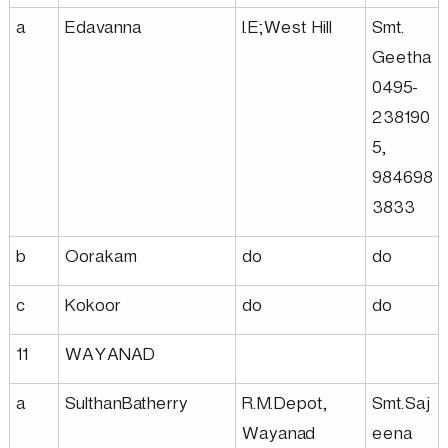
a
Edavanna
I.E;West Hill
Smt.
Geetha
0495-
238190
5,
984698
3833
b
Oorakam
do
do
c
Kokoor
do
do
11
WAYANAD
a
SulthanBatherry
R.M.Depot,
Smt.Saj
Wayanad
eena