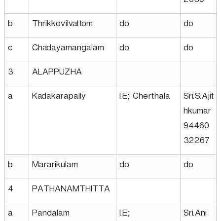
2039
b
Thrikkovilvattom
do
do
c
Chadayamangalam
do
do
3
ALAPPUZHA
a
Kadakarapally
I.E; Cherthala
Sri.S.Ajit
hkumar
94460
32267
b
Mararikulam
do
do
4
PATHANAMTHITTA
a
Pandalam
I.E;
Sri.Ani