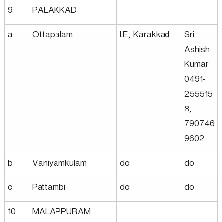
9
PALAKKAD
a
Ottapalam
I.E; Karakkad
Sri.
Ashish
Kumar
0491-
255515
8,
790746
9602
b
Vaniyamkulam
do
do
c
Pattambi
do
do
10
MALAPPURAM