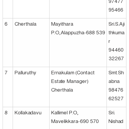
97477
95466
D
6
Cherthala
Mayithara
Sri.S.Aji
P.O,Alappuzha-688 539
thkuma
e
r
94460
v
32267
e
7
Palluruthy
Ernakulam (Contact
Smt.Sh
Estate Manager)
abna
Cherthala
98476
l
62527
o
8
Kollakadavu
Kallimel P.O,
Sri.
Mavelikkara-690 570
Nishad