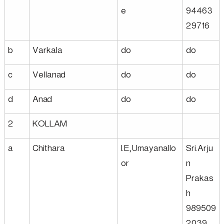
e
94463
29716
b
Varkala
do
do
c
Vellanad
do
do
d
Anad
do
do
2
KOLLAM
a
Chithara
I.E,Umayanallo
Sri.Arju
or
n
Prakas
h
989509