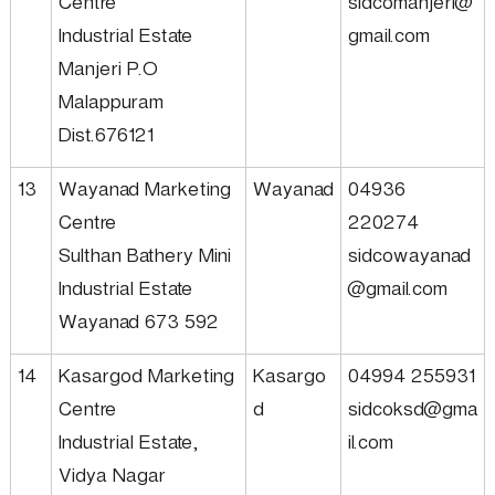
Centre
sidcomanjeri@
o
Industrial Estate
gmail.com
Manjeri P.O
n
Malappuram
Dist.676121
L
13
Wayanad Marketing
Wayanad
04936
Centre
220274
t
Sulthan Bathery Mini
sidcowayanad
Industrial Estate
@gmail.com
d
Wayanad 673 592
14
Kasargod Marketing
Kasargo
04994 255931
Centre
d
sidcoksd@gma
Industrial Estate,
il.com
Vidya Nagar