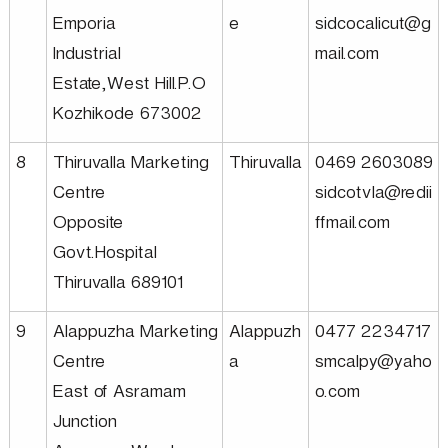
p
Emporia
e
sidcocalicut@g
Industrial
mail.com
m
Estate,West Hill.P.O
Kozhikode 673002
e
8
Thiruvalla Marketing
Thiruvalla
0469 2603089
n
Centre
sidcotvla@redii
Opposite
ffmail.com
Govt.Hospital
t
Thiruvalla 689101
C
9
Alappuzha Marketing
Alappuzh
0477 2234717
Centre
a
smcalpy@yaho
o
East of Asramam
o.com
Junction