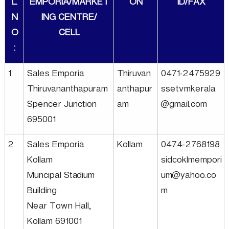
L.
EMPORIA/MARKET
ON
ID/FAX
u
N
ING CENTRE/
a
m
O
CELL
g
e
:
a
1
Sales Emporia
Thiruvan
0471-2475929
l
Thiruvananthapuram
anthapur
ssetvmkerala
Spencer Junction
am
@gmail.com
695001
l
2
Sales Emporia
Kollam
0474-2768198
I
Kollam
sidcoklmempori
Muncipal Stadium
um@yahoo.co
n
Building
m
Near Town Hall,
d
Kollam 691001