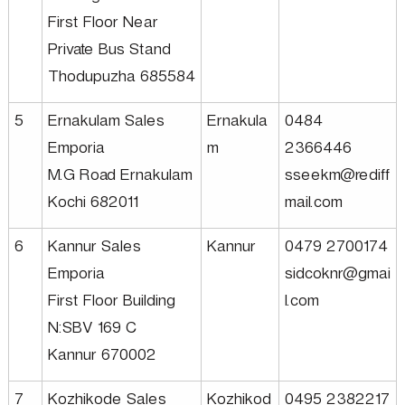
First Floor Near
D
Private Bus Stand
Thodupuzha 685584
e
5
Ernakulam Sales
Ernakula
0484
Emporia
m
2366446
v
M.G Road Ernakulam
sseekm@rediff
Kochi 682011
mail.com
e
6
Kannur Sales
Kannur
0479 2700174
Emporia
sidcoknr@gmai
l
First Floor Building
l.com
N:SBV 169 C
o
Kannur 670002
7
Kozhikode Sales
Kozhikod
0495 2382217