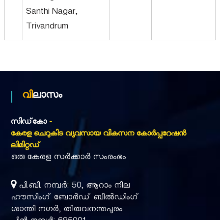
Santhi Nagar,
Trivandrum
വിലാസം
സിഡ്‌കോ
-
കേരള ചെറുകിട വ്യവസായ വികസന കോർപ്പറേഷൻ
ലിമിറ്റഡ്
ഒരു കേരള സർക്കാർ സംരംഭം
പി.ബി. നമ്പർ: 50, ആറാം നില
ഹൗസിംഗ് ബോർഡ് ബിൽഡിംഗ്
ശാന്തി നഗർ, തിരുവനന്തപുരം