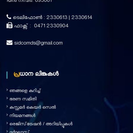
പിൻ നമ്പർ: 695001
ടെലിഫോൺ : 2330613 | 2330614
ഫാക്സ് : 0471 2330904
sidcomds@gmail.com
പ്രധാന ലിങ്കുകൾ
ഞങ്ങളെ കുറിച്ച്‌
ഭരണ സമിതി
കസ്റ്റമർ കെയർ സെൽ
നിയമനങ്ങൾ
രെജിസ്‌ട്രേഷൻ / അറിയിപ്പുകൾ