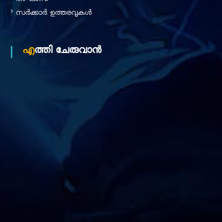
ദര്‍ഘാസ്
സർക്കാർ ഉത്തരവുകൾ
എത്തി ചേരുവാൻ