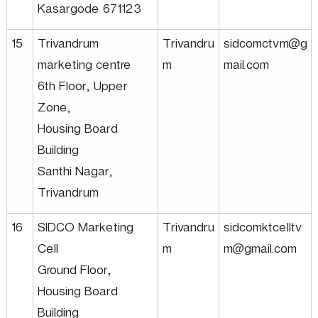
Kasargode 671123
15
Trivandrum
Trivandru
sidcomctvm@g
marketing centre
m
mail.com
6th Floor, Upper
Zone,
Housing Board
Building
Santhi Nagar,
Trivandrum
16
SIDCO Marketing
Trivandru
sidcomktcelltv
Cell
m
m@gmail.com
Ground Floor,
Housing Board
Building