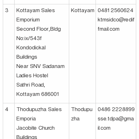
3
Kottayam Sales
Kottayam
0481 2560624
u
Emporium
ktmsidco@redif
Second Floor,Bldg
fmail.com
s
No:ix/543f
Kondodickal
t
Buildings
Near SNV Sadanam
r
Ladies Hostel
Sathri Road,
Kottayam 686001
i
4
Thodupuzha Sales
Thodupu
0486 2228899
e
Emporia
zha
sse.tdpa@gma
Jacobite Church
il.com
s
Buildings