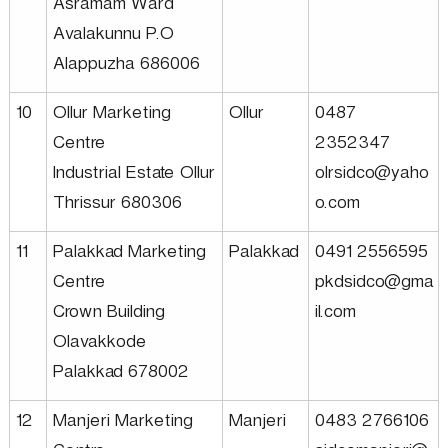
r
Asramam Ward
Avalakunnu P.O
Alappuzha 686006
p
10
Ollur Marketing
Ollur
0487
o
Centre
2352347
Industrial Estate Ollur
olrsidco@yaho
r
Thrissur 680306
o.com
11
Palakkad Marketing
Palakkad
0491 2556595
a
Centre
pkdsidco@gma
Crown Building
il.com
t
Olavakkode
Palakkad 678002
i
12
Manjeri Marketing
Manjeri
0483 2766106