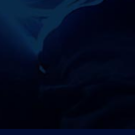
D
e
v
e
l
o