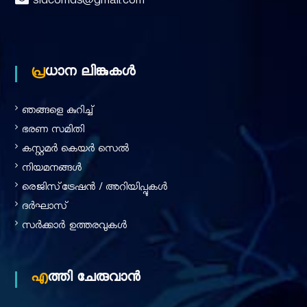
sidcomds@gmail.com
u
പ്രധാന ലിങ്കുകൾ
s
ഞങ്ങളെ കുറിച്ച്‌
t
ഭരണ സമിതി
കസ്റ്റമർ കെയർ സെൽ
r
നിയമനങ്ങൾ
രെജിസ്‌ട്രേഷൻ / അറിയിപ്പുകൾ
ദര്‍ഘാസ്
i
സർക്കാർ ഉത്തരവുകൾ
e
എത്തി ചേരുവാൻ
s