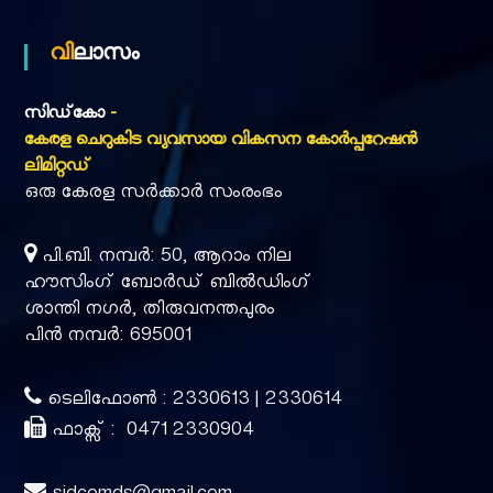
u
a
m
വിലാസം
g
e
സിഡ്‌കോ
-
a
കേരള ചെറുകിട വ്യവസായ വികസന കോർപ്പറേഷൻ
ലിമിറ്റഡ്
l
ഒരു കേരള സർക്കാർ സംരംഭം
പി.ബി. നമ്പർ: 50, ആറാം നില
l
ഹൗസിംഗ് ബോർഡ് ബിൽഡിംഗ്
ശാന്തി നഗർ, തിരുവനന്തപുരം
I
പിൻ നമ്പർ: 695001
ടെലിഫോൺ : 2330613 | 2330614
n
ഫാക്സ് : 0471 2330904
d